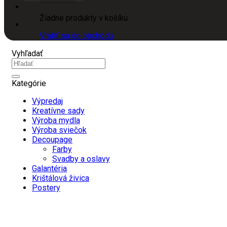
Žiadne produkty v košíku.
Vrátiť sa do obchodu
Vyhľadať
Hľadať:
Kategórie
Výpredaj
Kreatívne sady
Výroba mydla
Výroba sviečok
Decoupage
Farby
Svadby a oslavy
Galantéria
Krištálová živica
Postery