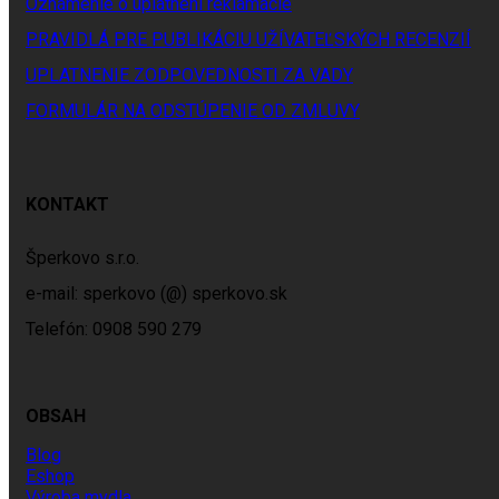
Oznámenie o uplatnení reklamácie
PRAVIDLÁ PRE PUBLIKÁCIU UŽÍVATEĽSKÝCH RECENZIÍ
UPLATNENIE ZODPOVEDNOSTI ZA VADY
FORMULÁR NA ODSTÚPENIE OD ZMLUVY
KONTAKT
Šperkovo s.r.o.
e-mail: sperkovo (@) sperkovo.sk
Telefón: 0908 590 279
OBSAH
Blog
Eshop
Výroba mydla