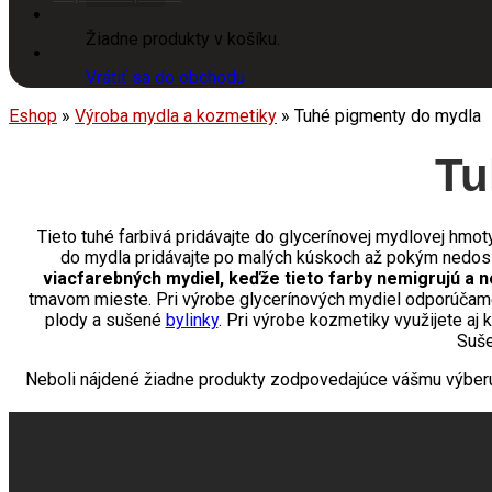
Žiadne produkty v košíku.
Vrátiť sa do obchodu
Eshop
»
Výroba mydla a kozmetiky
»
Tuhé pigmenty do mydla
Tu
Tieto tuhé farbivá pridávajte do glycerínovej mydlovej hmot
do mydla pridávajte po malých kúskoch až pokým nedos
viacfarebných mydiel, keďže tieto farby nemigrujú a n
tmavom mieste. Pri výrobe glycerínových mydiel odporúča
plody a sušené
bylinky
. Pri výrobe kozmetiky využijete aj
Suše
Neboli nájdené žiadne produkty zodpovedajúce vášmu výber