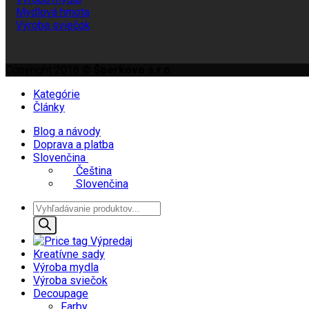
Mydlová hmota
Výroba sviečok
Copyright 2018 ©
Šperkovo s.r.o.
Kategórie
Články
Blog a návody
Doprava a platba
Slovenčina
Čeština
Slovenčina
Products
search
Výpredaj
Kreatívne sady
Výroba mydla
Výroba sviečok
Decoupage
Farby