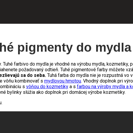
hé pigmenty do mydla
y. Tuhé farbivo do mydla je vhodné na výrobu mydla, kozmetiky, p
iahenete požadovaný odtieň. Tuhé pigmentové farby môžete vz
ezlievajú sa do seba.
Tuhá farba do mydla nie je rozpustná vo 
me vôňu kombinovať s
mydlovou hmotou
. Vhodný doplnok pri výr
 kombináciu s
vôňou do kozmetiky
a s
farbou na výroby mydla a 
né bylinky slúžia ako doplnok pri domácej výrobe kozmetiky.
u.