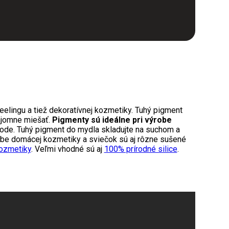
eelingu a tiež dekoratívnej kozmetiky. Tuhý pigment
ájomne miešať.
Pigmenty sú ideálne pri výrobe
vode. Tuhý pigment do mydla skladujte na suchom a
obe domácej kozmetiky a sviečok sú aj rôzne sušené
kozmetiky
. Veľmi vhodné sú aj
100% prírodné silice
.