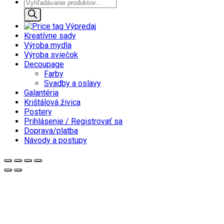
Products
search
Výpredaj
Kreatívne sady
Výroba mydla
Výroba sviečok
Decoupage
Farby
Svadby a oslavy
Galantéria
Krištálová živica
Postery
Prihlásenie / Registrovať sa
Doprava/platba
Návody a postupy