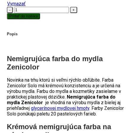
Vymazať
množstvo
Nemigrujúca
Pridať do košíka
farba
do
mydla
Popis
Zenicolor
Nemigrujúca farba do mydla
Zenicolor
Novinka na trhu ktorú si veľmi rýchlo obľúbite. Farba
Zenicolor Solo má krémovú konzistenciu a je určená na
výrobu mydla. Farbu do mydla a kozmetiky zasielame v
praktickej plastovej dózičke.
Nemigrujúca farba do
mydla Zenicolor
je vhodná na výrobu mydla z bielej aj
priehľadnej
glycerínovej mydlovej hmoty
. Farby Zenicolor
Solo ponúkajú paletu 20 pastelových farieb.
Krémová nemigrujúca farba na