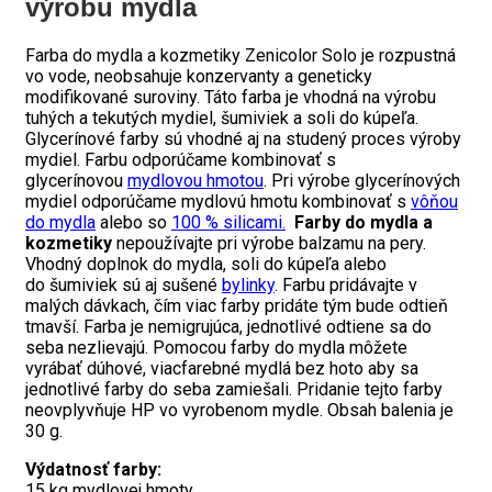
výrobu mydla
Farba do mydla a kozmetiky Zenicolor Solo je rozpustná
vo vode, neobsahuje konzervanty a geneticky
modifikované suroviny. Táto farba je vhodná na výrobu
tuhých a tekutých mydiel, šumiviek a soli do kúpeľa.
Glycerínové farby sú vhodné aj na studený proces výroby
mydiel. Farbu odporúčame kombinovať s
glycerínovou
mydlovou hmotou
. Pri výrobe glycerínových
mydiel odporúčame mydlovú hmotu kombinovať s
vôňou
do mydla
alebo so
100 % silicami.
Farby do mydla a
kozmetiky
nepoužívajte pri výrobe balzamu na pery.
Vhodný doplnok do mydla, soli do kúpeľa alebo
do šumiviek sú aj sušené
bylinky
. Farbu pridávajte v
malých dávkach, čím viac farby pridáte tým bude odtieň
tmavší. Farba je nemigrujúca, jednotlivé odtiene sa do
seba nezlievajú. Pomocou farby do mydla môžete
vyrábať dúhové, viacfarebné mydlá bez hoto aby sa
jednotlivé farby do seba zamiešali. Pridanie tejto farby
neovplyvňuje HP vo vyrobenom mydle. Obsah balenia je
30 g.
Výdatnosť farby:
15 kg mydlovej hmoty