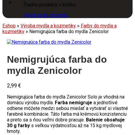
Žiadne produkty v košíku.
Vrátiť sa do obchodu
Eshop
»
Výroba mydla a kozmetiky
»
Farby do mydla a
kozmetiky
»
Nemigrujúca farba do mydla Zenicolor
Nemigrujúca farba do
mydla Zenicolor
2,99
€
Nemigrujúca farba do mydla Zenicolor Solo je vhodná na
domácu výrobu mydla.
Farba nemigruje
a jednotlivé
odtiene môžete medzi sebou miešať a vytvárať si vlastné
farebné kombinácie. Táto farba má krémovú konzistenciu
a preto sa s ňou veľmi dobre pracuje.
Balenie obsahuje
30 g farby
s veľkou výdatnosťou až na 15 kg mydlovej
hmoty.