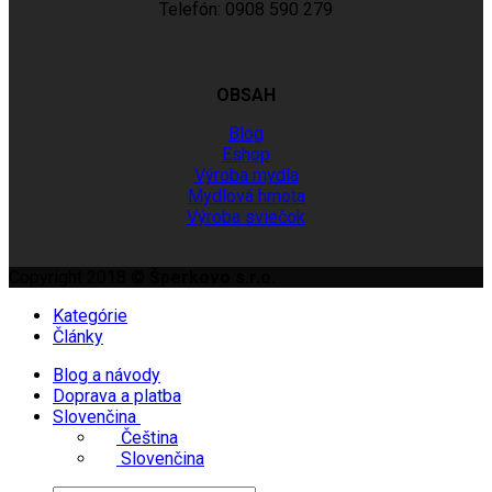
Telefón: 0908 590 279
OBSAH
Blog
Eshop
Výroba mydla
Mydlová hmota
Výroba sviečok
Copyright 2018 ©
Šperkovo s.r.o.
Kategórie
Články
Blog a návody
Doprava a platba
Slovenčina
Čeština
Slovenčina