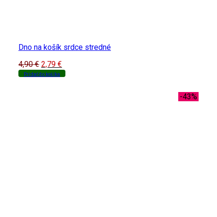
Dno na košík srdce stredné
Original
Current
4,90
€
2,79
€
price
price
Pridať do košíka
was:
is:
4,90 €.
2,79 €.
-43%