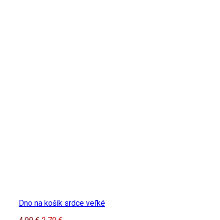
Dno na košík srdce veľké
Original
Current