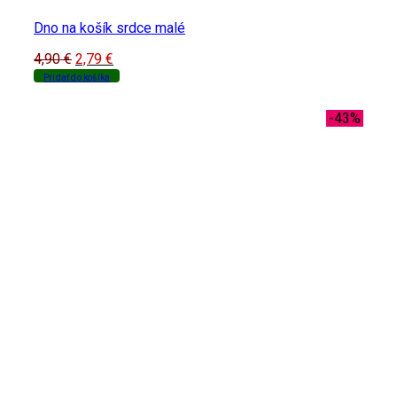
Dno na košík srdce malé
Original
Current
4,90
€
2,79
€
price
price
Pridať do košíka
was:
is:
4,90 €.
2,79 €.
-43%