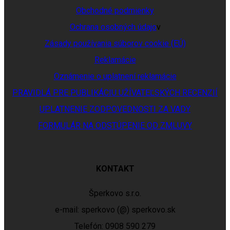
Obchodné podmienky
Ochrana osobných údajo
v
Zásady používania súborov cookie (EÚ)
Reklamácie
Oznámenie o uplatnení reklamácie
PRAVIDLÁ PRE PUBLIKÁCIU UŽÍVATEĽSKÝCH RECENZIÍ
UPLATNENIE ZODPOVEDNOSTI ZA VADY
FORMULÁR NA ODSTÚPENIE OD ZMLUVY
KONTAKT
Šperkovo s.r.o.
e-mail: sperkovo (@) sperkovo.sk
Telefón: 0908 590 279