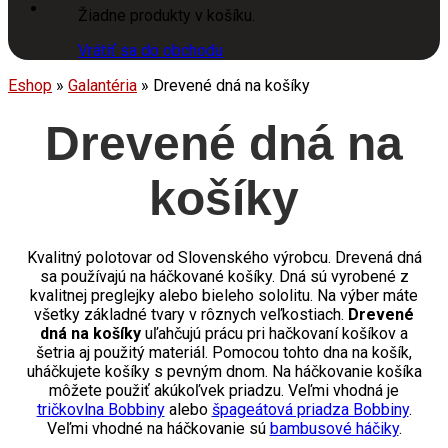
Žiadne produkty v košíku.
Vrátiť sa do obchodu
Eshop
»
Galantéria
»
Drevené dná na košíky
Drevené dná na
košíky
Kvalitný polotovar od Slovenského výrobcu. Drevená dná
sa používajú na háčkované košíky. Dná sú vyrobené z
kvalitnej preglejky alebo bieleho sololitu. Na výber máte
všetky základné tvary v rôznych veľkostiach.
Drevené
dná na košíky
uľahčujú prácu pri hačkovaní košíkov a
šetria aj použitý materiál. Pomocou tohto dna na košík,
uháčkujete košíky s pevným dnom. Na háčkovanie košíka
môžete použiť akúkoľvek priadzu. Veľmi vhodná je
tričkovlna Bobbiny
alebo
špageátová priadza Bobbiny
.
Veľmi vhodné na háčkovanie sú
bambusové háčiky
.