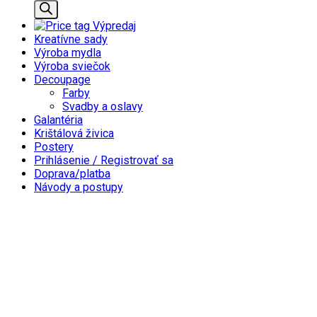
search
Výpredaj
Kreatívne sady
Výroba mydla
Výroba sviečok
Decoupage
Farby
Svadby a oslavy
Galantéria
Krištálová živica
Postery
Prihlásenie / Registrovať sa
Doprava/platba
Návody a postupy