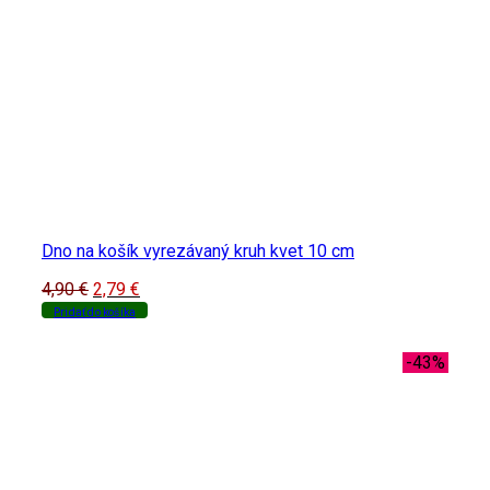
Dno na košík vyrezávaný kruh kvet 10 cm
Original
Current
4,90
€
2,79
€
price
price
Pridať do košíka
was:
is:
4,90 €.
2,79 €.
-43%