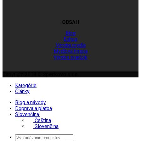
OBSAH
Blog
Eshop
Výroba mydla
Mydlová hmota
Výroba sviečok
Copyright 2018 ©
Šperkovo s.r.o.
Kategórie
Články
Blog a návody
Doprava a platba
Slovenčina
Čeština
Slovenčina
Products