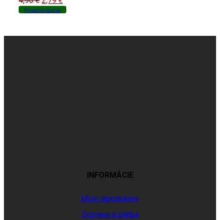
4,90
€
2,79
€
price
price
Pridať do košíka
was:
is:
4,90 €.
2,79 €.
INFORMÁCIE
Moje objednávky
Doprava a platba