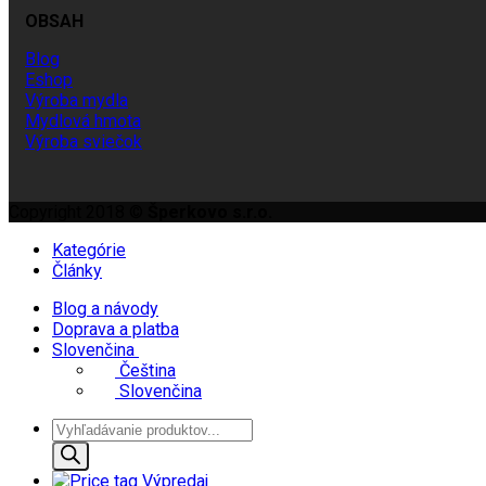
OBSAH
Blog
Eshop
Výroba mydla
Mydlová hmota
Výroba sviečok
Copyright 2018 ©
Šperkovo s.r.o.
Kategórie
Články
Blog a návody
Doprava a platba
Slovenčina
Čeština
Slovenčina
Products
search
Výpredaj