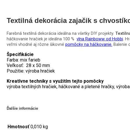
5
ks
Textilná dekorácia zajačik s chvostík
Farebná textilná dekorácia ideálna na všetky DIY projekty.
Textiln
háčkovanie hračiek je ideálna 100 %
vlna Rainboww od Hobbi
. H
veľmi vhodné aj rôzne šikovné
pomôcky na háčkovanie.
Balenie 
Špecifikácie
Farba: mix farieb
Veľkosť: 28 x 50 mm
Použitie: výroba hračiek
Kreatívne techniky s využitím
tejto pomôcky
výroba textilných hračiek, háčkované a pletené hračky, výroba
Ďalšie informácie
Hmotnosť
0,010 kg