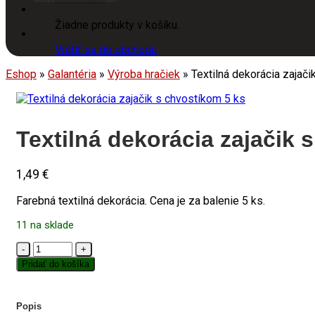
Žiadne produkty v košíku.
Vrátiť sa do obchodu
Eshop
»
Galantéria
»
Výroba hračiek
»
Textilná dekorácia zajač
Textilná dekorácia zajačik 
1,49
€
Farebná textilná dekorácia. Cena je za balenie 5 ks.
11 na sklade
množstvo
Textilná
Pridať do košíka
dekorácia
zajačik
s
Popis
chvostíkom