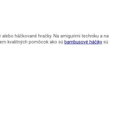
é alebo háčkované hračky. Na amigurimi techniku a na
rem kvalitných pomôcok ako sú
bambusové háčiky
sú