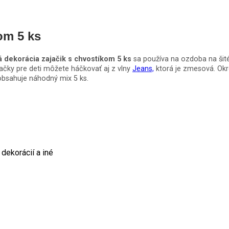
om 5 ks
á dekorácia zajačik s chvostíkom 5 ks
sa používa na ozdoba na šit
račky pre deti môžete háčkovať aj z vlny
Jeans,
ktorá je zmesová. Ok
obsahuje náhodný mix 5 ks.
 dekorácií a iné