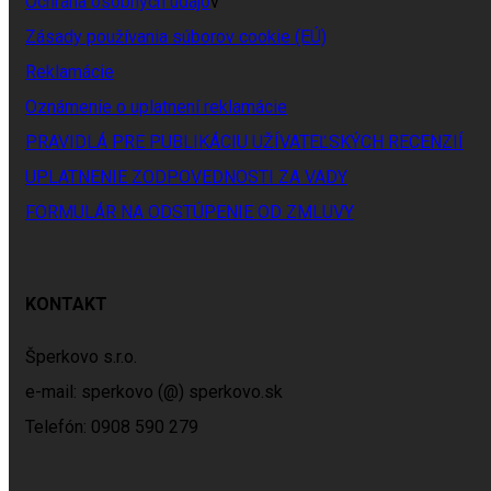
Ochrana osobných údajo
v
Zásady používania súborov cookie (EÚ)
Reklamácie
Oznámenie o uplatnení reklamácie
PRAVIDLÁ PRE PUBLIKÁCIU UŽÍVATEĽSKÝCH RECENZIÍ
UPLATNENIE ZODPOVEDNOSTI ZA VADY
FORMULÁR NA ODSTÚPENIE OD ZMLUVY
KONTAKT
Šperkovo s.r.o.
e-mail: sperkovo (@) sperkovo.sk
Telefón: 0908 590 279