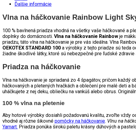
Ďalšie informácie
Vlna na háčkovanie Rainbow Light Sk
100 % bavlnená priadza vhodná na všetky vaše háčkované a plete
doplnky do domácnosti.
Vlna na háčkovanie Rainbow
je mäkká
priadzu, táto vlna na háčkovanie je pre vás ideálna. Vlna Rainb
OEKOTEX STANDARD 100
a výrobky z tejto priadze sú teda 
žiadne škodlivé látky, ktoré sú nebezpečné pre ľudské zdravie 
Priadza na háčkovanie
Vlna na háčkovanie je spriadaná zo 4 špagátov, pričom každý ob
háčkovaných a pletených hračkách a oblečení pre malé deti a bábä
uháčkujete z nej deku, obliečku na vankúš alebo obrus. Originá
100 % vlna na pletenie
Aby hotové výrobky dosiahli požadovanú kvalitu, zvoľte vždy 
vhodné aj rôzne šikovné
pomôcky na háčkovanie
.
Vlnu na háčk
Yarnart.
Priadza ponúka širokú paletu krásny dúhových a pastelov