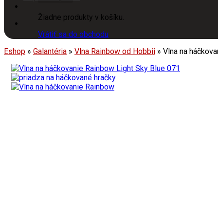
Žiadne produkty v košíku.
Vrátiť sa do obchodu
Eshop
»
Galantéria
»
Vlna Rainbow od Hobbii
»
Vlna na háčkova