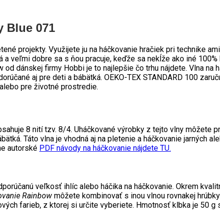
y Blue 071
né projekty. Využijete ju na háčkovanie hračiek pri technike ami
 a veľmi dobre sa s ňou pracuje, keďže sa nekĺže ako iné 100%
ow od dánskej firmy Hobbi je to najlepšie čo trhu nájdete. Vlna 
odorúčané aj pre deti a bábätká. OEKO-TEX STANDARD 100 zaručuj
alebo pre životné prostredie.
sahuje 8 nití tzv. 8/4. Uháčkované výrobky z tejto vlny môžete p
tká. Táto vlna je vhodná aj na pletenie a háčkovanie jarných aleb
lne autorské
PDF návody na háčkovanie nájdete TU.
odporúčanú veľkosť ihlíc alebo háčika na háčkovanie. Okrem kva
ovanie Rainbow
môžete kombinovať s inou vlnou rovnakej hrúbky.
ých farieb, z ktorej si určite vyberiete. Hmotnosť klbka je 50 g