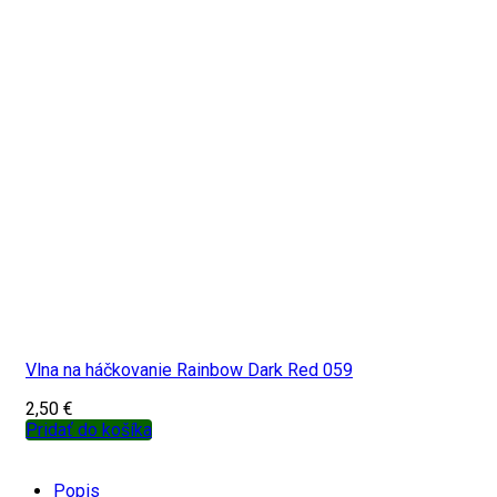
Vlna na háčkovanie Rainbow Dark Red 059
2,50
€
Pridať do košíka
Popis