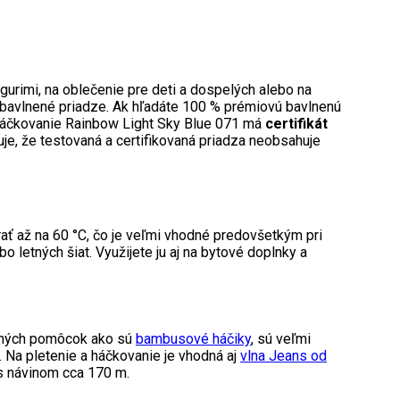
gurimi, na oblečenie pre deti a dospelých alebo na
 bavlnené priadze. Ak hľadáte 100 % prémiovú bavlnenú
na háčkovanie Rainbow Light Sky Blue 071 má
certifikát
e, že testovaná a certifikovaná priadza neobsahuje
rať až na 60 °C, čo je veľmi vhodné predovšetkým pri
o letných šiat. Využijete ju aj na bytové doplnky a
litných pomôcok ako sú
bambusové háčiky
, sú veľmi
 Na pletenie a háčkovanie je vhodná aj
vlna Jeans od
 s návinom cca 170 m.