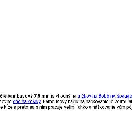
čik bambusový 7,5 mm
je vhodný na
tričkovlnu Bobbiny
,
špagát
 pevné
dno na košíky
. Bambusový háčik na háčkovanie je veľmi ľa
re kĺže a preto sa s ním pracuje veľmi ľahko a háškovanie vám pô