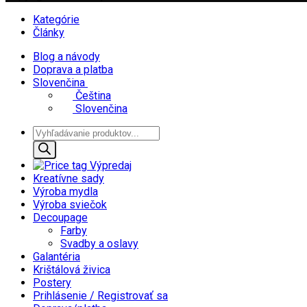
Kategórie
Články
Blog a návody
Doprava a platba
Slovenčina
Čeština
Slovenčina
Products
search
Výpredaj
Kreatívne sady
Výroba mydla
Výroba sviečok
Decoupage
Farby
Svadby a oslavy
Galantéria
Krištálová živica
Postery
Prihlásenie / Registrovať sa