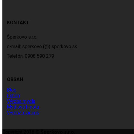
KONTAKT
Šperkovo s.r.o.
e-mail: sperkovo (@) sperkovo.sk
Telefón: 0908 590 279
OBSAH
Blog
Eshop
Výroba mydla
Mydlová hmota
Výroba sviečok
Copyright 2018 ©
Šperkovo s.r.o.