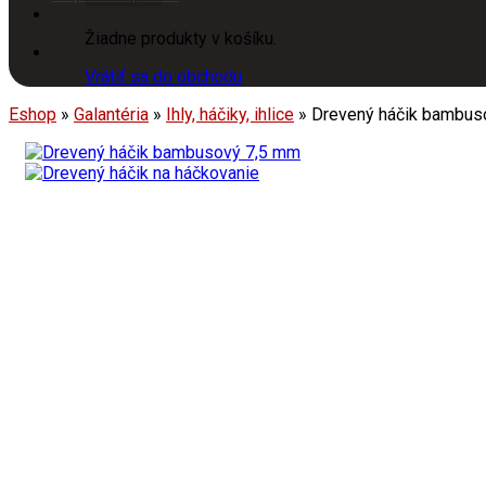
Žiadne produkty v košíku.
Vrátiť sa do obchodu
Eshop
»
Galantéria
»
Ihly, háčiky, ihlice
»
Drevený háčik bambus