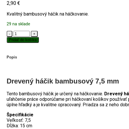
2,90
€
Kvalitný bambusový háčik na háčkovanie.
29 na sklade
množstvo
Drevený
Pridať do košíka
háčik
bambusový
7,5
Popis
mm
Drevený háčik bambusový 7,5 mm
Tento bambusový háčik je určený na háčkovanie.
Drevený há
uľahčenie práce odporúčame pri háčkovaní košíkov používať
úplne hľadký a je kvalitne opracovaný. Priadza sa z neho dob
Špecifikácie
Veľkosť: 7,5
Dĺžka: 15 cm