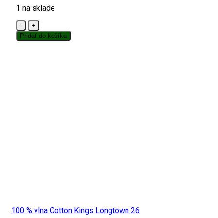
1 na sklade
množstvo
100
Pridať do košíka
%
vlna
Cotton
Kings
Wentworth
13
100 % vlna Cotton Kings Longtown 26