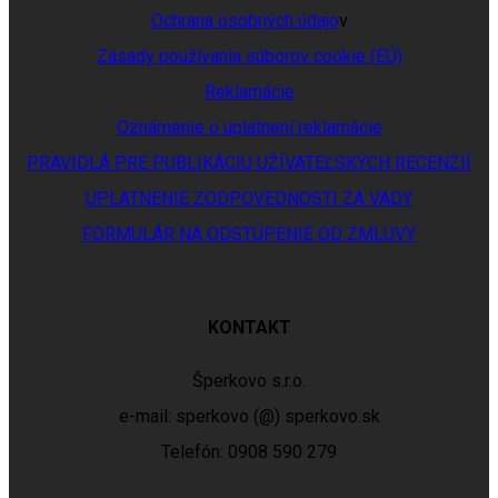
Ochrana osobných údajo
v
Zásady používania súborov cookie (EÚ)
Reklamácie
Oznámenie o uplatnení reklamácie
PRAVIDLÁ PRE PUBLIKÁCIU UŽÍVATEĽSKÝCH RECENZIÍ
UPLATNENIE ZODPOVEDNOSTI ZA VADY
FORMULÁR NA ODSTÚPENIE OD ZMLUVY
KONTAKT
Šperkovo s.r.o.
e-mail: sperkovo (@) sperkovo.sk
Telefón: 0908 590 279