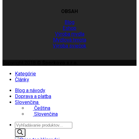
OBSAH
Blog
Eshop
Výroba mydla
Mydlová hmota
Výroba sviečok
Copyright 2018 ©
Šperkovo s.r.o.
Kategórie
Články
Blog a návody
Doprava a platba
Slovenčina
Čeština
Slovenčina
Products
search