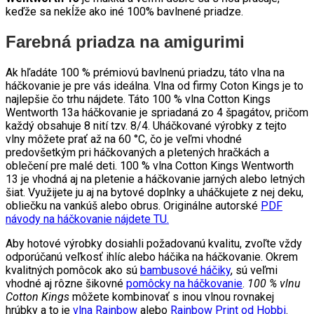
keďže sa nekĺže ako iné 100% bavlnené priadze.
Farebná priadza na amigurimi
Ak hľadáte 100 % prémiovú bavlnenú priadzu, táto vlna na
háčkovanie je pre vás ideálna. Vlna od firmy Coton Kings je to
najlepšie čo trhu nájdete. Táto 100 % vlna Cotton Kings
Wentworth 13a háčkovanie je spriadaná zo 4 špagátov, pričom
každý obsahuje 8 nití tzv. 8/4. Uháčkované výrobky z tejto
vlny môžete prať až na 60 °C, čo je veľmi vhodné
predovšetkým pri háčkovaných a pletených hračkách a
oblečení pre malé deti. 100 % vlna Cotton Kings Wentworth
13 je vhodná aj na pletenie a háčkovanie jarných alebo letných
šiat. Využijete ju aj na bytové doplnky a uháčkujete z nej deku,
obliečku na vankúš alebo obrus. Originálne autorské
PDF
návody na háčkovanie nájdete TU.
Aby hotové výrobky dosiahli požadovanú kvalitu, zvoľte vždy
odporúčanú veľkosť ihlíc alebo háčika na háčkovanie. Okrem
kvalitných pomôcok ako sú
bambusové háčiky
, sú veľmi
vhodné aj rôzne šikovné
pomôcky na háčkovanie
.
100 % vlnu
Cotton Kings
môžete kombinovať s inou vlnou rovnakej
hrúbky a to je
vlna Rainbow
alebo
Rainbow Print od Hobbi
.