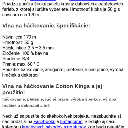
Priadza ponúka širokú paletu krásny dúhových a pastelových
farieb, z ktorej si určite vyberiete. Hmotnosť klbka je 50 g s
návinom cca 170 m.
Vlna na háčkovanie, špecifikácie:
Návin: cca 170 m
Hmotnosť: 50 g
Háčik, ihlice: 2,5 – 3,5 mm
Zloženie: 100 % bavlna
Pradenie: 8/4
Pranie: max. 60 ° C
Použitie: háčkovanie, amigurimi, pletenie, ručné práce, výroba
hračiek a dekorácií
Vlna na háčkovanie Cotton Kings a jej
použitie:
háčkovanie, pletenie, ručné práce, výroba šperkov, výroba
hračiek a dekorácií a iné
Nech už sa pustíte do akéhokoľvek projektu, nezabudnite si
nás pridať aj na
Facebooku
a
Instagrame
. Sledujte aj našu
kategóriu
kreatívnych návodov a postupov
, kde budú neustále