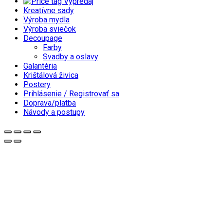
Výpredaj
Kreatívne sady
Výroba mydla
Výroba sviečok
Decoupage
Farby
Svadby a oslavy
Galantéria
Krištálová živica
Postery
Prihlásenie / Registrovať sa
Doprava/platba
Návody a postupy