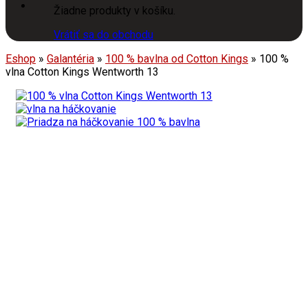
Žiadne produkty v košíku.
Vrátiť sa do obchodu
Eshop
»
Galantéria
»
100 % bavlna od Cotton Kings
»
100 %
vlna Cotton Kings Wentworth 13