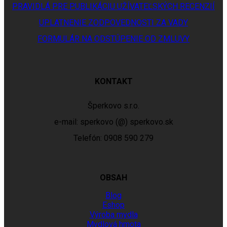
PRAVIDLÁ PRE PUBLIKÁCIU UŽÍVATEĽSKÝCH RECENZIÍ
UPLATNENIE ZODPOVEDNOSTI ZA VADY
FORMULÁR NA ODSTÚPENIE OD ZMLUVY
KONTAKT
Šperkovo s.r.o.
e-mail: sperkovo (@) sperkovo.sk
Telefón: 0908 590 279
OBSAH
Blog
Eshop
Výroba mydla
Mydlová hmota