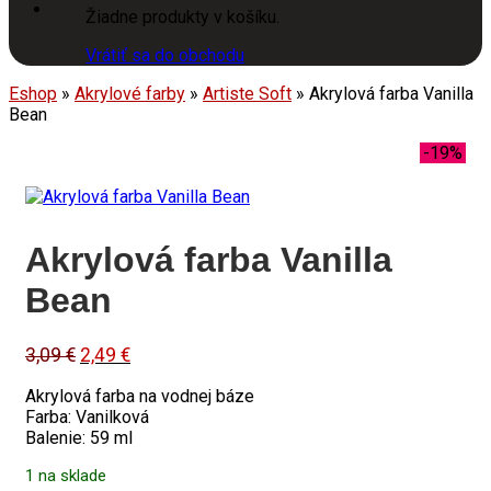
Žiadne produkty v košíku.
Vrátiť sa do obchodu
Eshop
»
Akrylové farby
»
Artiste Soft
»
Akrylová farba Vanilla
Bean
-19%
Akrylová farba Vanilla
Bean
Original
Current
3,09
€
2,49
€
price
price
Akrylová farba na vodnej báze
was:
is:
Farba: Vanilková
3,09 €.
2,49 €.
Balenie: 59 ml
1 na sklade