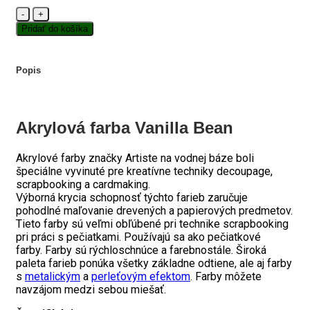
množstvo
Akrylová
Pridať do košíka
farba
Vanilla
Bean
Popis
Akrylová farba Vanilla Bean
Akrylové farby značky Artiste na vodnej báze boli
špeciálne vyvinuté pre kreatívne techniky decoupage,
scrapbooking a cardmaking.
Výborná krycia schopnosť týchto farieb zaručuje
pohodlné maľovanie drevených a papierových predmetov.
Tieto farby sú veľmi obľúbené pri technike scrapbooking
pri práci s pečiatkami. Používajú sa ako pečiatkové
farby. Farby sú rýchloschnúce a farebnostále. Široká
paleta farieb ponúka všetky základne odtiene, ale aj farby
s
metalickým
a
perleťovým efektom
. Farby môžete
navzájom medzi sebou miešať.