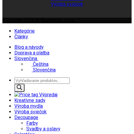
Výroba sviečok
Copyright 2018 ©
Šperkovo s.r.o.
Kategórie
Články
Blog a návody
Doprava a platba
Slovenčina
Čeština
Slovenčina
Products
search
Výpredaj
Kreatívne sady
Výroba mydla
Výroba sviečok
Decoupage
Farby
Svadby a oslavy