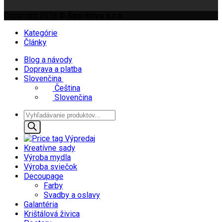
Copyright 2018 ©
Šperkovo s.r.o.
Kategórie
Články
Blog a návody
Doprava a platba
Slovenčina
Čeština
Slovenčina
Products
search
Výpredaj
Kreatívne sady
Výroba mydla
Výroba sviečok
Decoupage
Farby
Svadby a oslavy
Galantéria
Krištálová živica