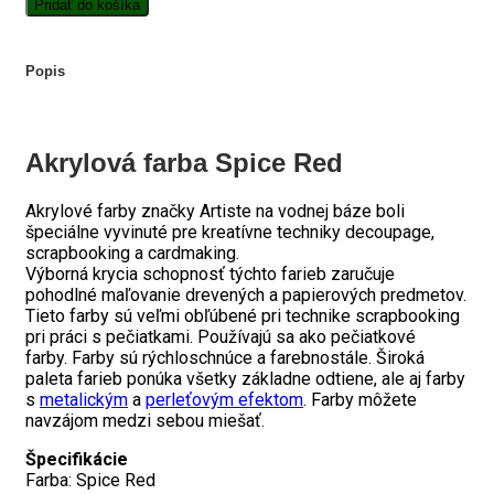
Akrylová
Pridať do košíka
farba
Spice
Red
Popis
Akrylová farba Spice Red
Akrylové farby značky Artiste na vodnej báze boli
špeciálne vyvinuté pre kreatívne techniky decoupage,
scrapbooking a cardmaking.
Výborná krycia schopnosť týchto farieb zaručuje
pohodlné maľovanie drevených a papierových predmetov.
Tieto farby sú veľmi obľúbené pri technike scrapbooking
pri práci s pečiatkami. Používajú sa ako pečiatkové
farby. Farby sú rýchloschnúce a farebnostále. Široká
paleta farieb ponúka všetky základne odtiene, ale aj farby
s
metalickým
a
perleťovým efektom
. Farby môžete
navzájom medzi sebou miešať.
Špecifikácie
Farba: Spice Red