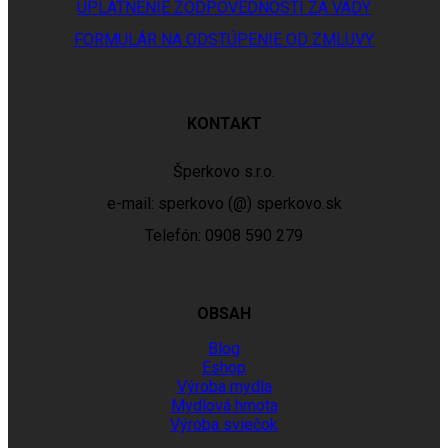
UPLATNENIE ZODPOVEDNOSTI ZA VADY
FORMULÁR NA ODSTÚPENIE OD ZMLUVY
KONTAKT
Šperkovo s.r.o.
e-mail: sperkovo (@) sperkovo.sk
Telefón: 0908 590 279
OBSAH
Blog
Eshop
Výroba mydla
Mydlová hmota
Výroba sviečok