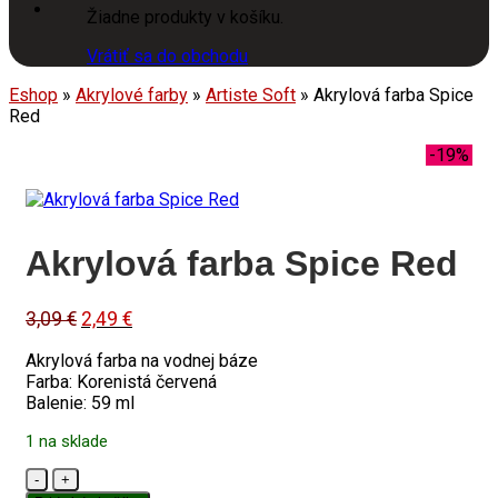
Žiadne produkty v košíku.
Vrátiť sa do obchodu
Eshop
»
Akrylové farby
»
Artiste Soft
»
Akrylová farba Spice
Red
-19%
Akrylová farba Spice Red
Original
Current
3,09
€
2,49
€
price
price
Akrylová farba na vodnej báze
was:
is:
Farba: Korenistá červená
3,09 €.
2,49 €.
Balenie: 59 ml
1 na sklade
množstvo